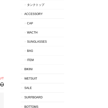
タンクトップ
ACCESSORY
CAP
WACTH
SUNGLASSES
BAG
ITEM
BIKINI
UT
WETSUIT
60
SALE
SURFBOARD
BOTTOMS