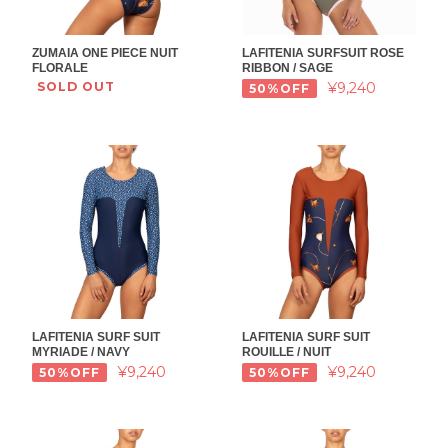
ZUMAIA ONE PIECE NUIT
LAFITENIA SURFSUIT ROSE
FLORALE
RIBBON / SAGE
SOLD OUT
¥9,240
50%OFF
LAFITENIA SURF SUIT
LAFITENIA SURF SUIT
MYRIADE / NAVY
ROUILLE / NUIT
¥9,240
¥9,240
50%OFF
50%OFF