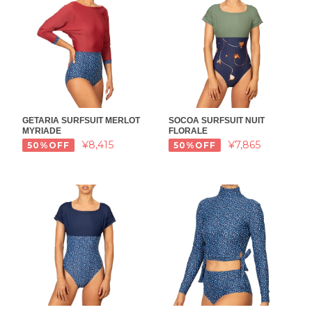
GETARIA SURFSUIT MERLOT
SOCOA SURFSUIT NUIT
MYRIADE
FLORALE
¥8,415
¥7,865
50%OFF
50%OFF