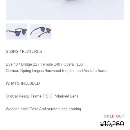
SIZING / FEATURES
Eye 48 / Bridge 21 / Temple 140 / Overall 133
German Spring hinges/Hardwood temples and Acetate frame
WHAT'S INCLUDED
Optical Ready Frame T.S.C Polarised Lens
Wooden Hard Case Anti-scratch lens coating
SOLD OUT
10,260
¥